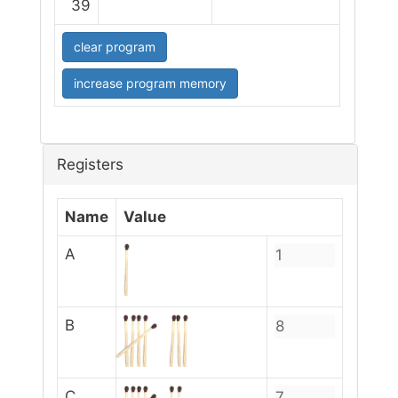
39
clear program
increase program memory
Registers
Name
Value
A
B
C