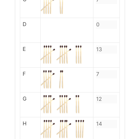
D
E
F
G
H