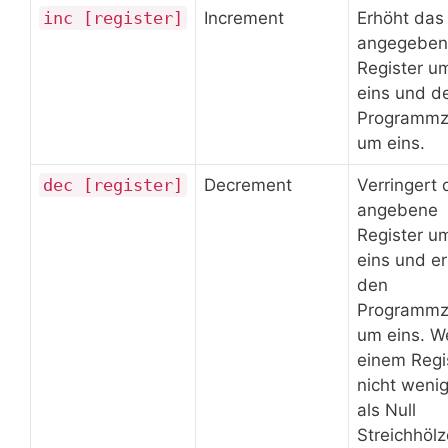
inc [register]
Increment
Erhöht das
angegeben
Register u
eins und d
Programmz
um eins.
dec [register]
Decrement
Verringert 
angebene
Register u
eins und e
den
Programmz
um eins. We
einem Regi
nicht weni
als Null
Streichhölz