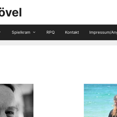
övel
Spielkram
RPQ
Kontakt
Impressum/An